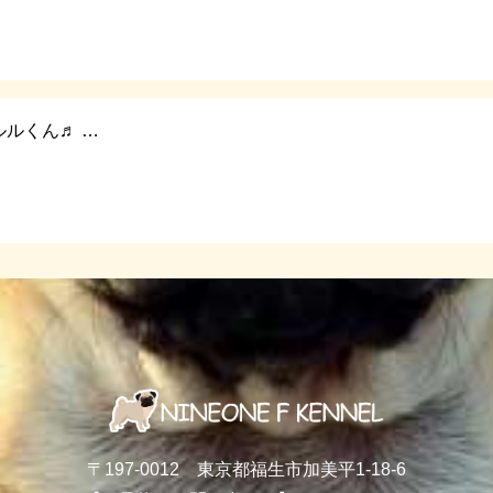
ルくん♬ …
〒197-0012 東京都福生市加美平1-18-6