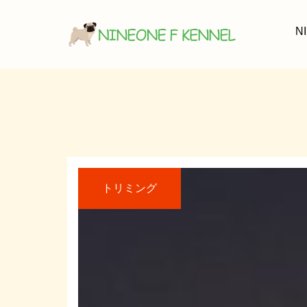
N
トリミング