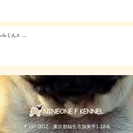
ルくん♬ …
〒197-0012 東京都福生市加美平1-18-6