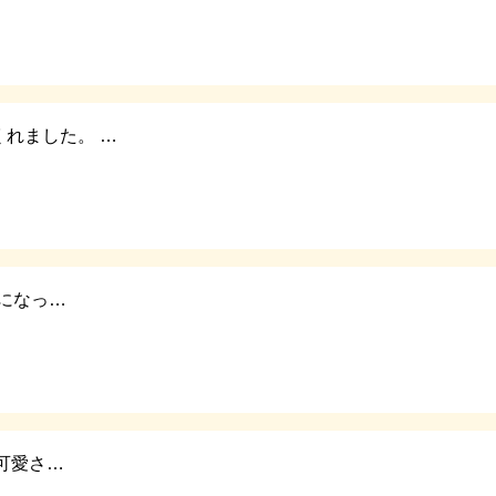
れました。 …
兄になっ…
可愛さ…