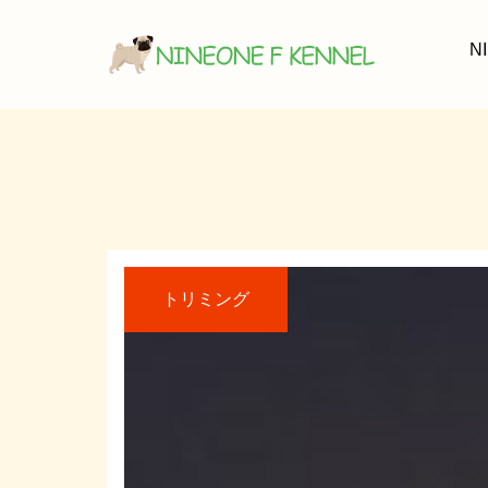
N
トリミング