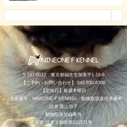
〒197-0012 東京都福生市加美平1-18-6
【ご予約・お問い合わせ】 042-530-8300
【定休日】毎週木曜日
犬舎屋号：NINEONE F KENNEL 動物取扱責任者兼申
請者:藤山朋子
動物取扱登録番号
保管 16東京都保第101571号