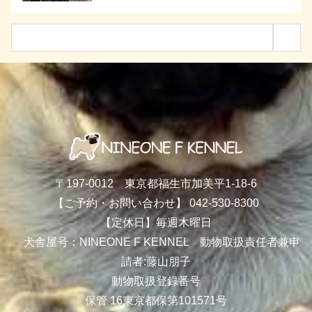
〒197-0012 東京都福生市加美平1-18-6
【ご予約・お問い合わせ】 042-530-8300
【定休日】毎週木曜日
犬舎屋号：NINEONE F KENNEL 動物取扱責任者兼申
請者:藤山朋子
動物取扱登録番号
保管 16東京都保第101571号