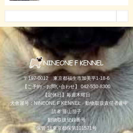
〒197-0012 東京都福生市加美平1-18-6
【ご予約・お問い合わせ】 042-530-8300
【定休日】毎週木曜日
犬舎屋号：NINEONE F KENNEL 動物取扱責任者兼申
請者:藤山朋子
動物取扱登録番号
保管 16東京都保第101571号